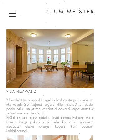
RUUMIMEISTER
VILLA NEMWALTZ
Viljandis Oru tänaval kõrgel nõlval vaatega järvele on
üks kaunis 20. sajandi alguse villa, mis 2015. aastal
peale pikki unustuses veedetud aastaid väga armetust
seisust uuele elule aidati.
Nüüd on see pisut pidulik, kuid samas hubane maja
kontor, kuigi pakub töötajatele ka kõiki koduseid
mugavusi alates avarast köögist kuni saunani
keldrikorrusel.